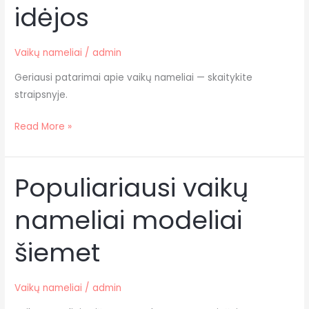
idėjos
kūrybinės
idėjos
Vaikų nameliai
/
admin
Geriausi patarimai apie vaikų nameliai — skaitykite
straipsnyje.
Read More »
Populiariausi vaikų
Populiariausi
vaikų
nameliai modeliai
nameliai
modeliai
šiemet
šiemet
Vaikų nameliai
/
admin