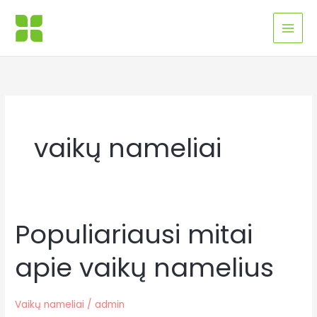
Pereiti
MAI
prie
MEN
turinio
vaikų nameliai
Populiariausi mitai
Populiariausi
mitai
apie vaikų namelius
apie
vaikų
namelius
Vaikų nameliai
/
admin