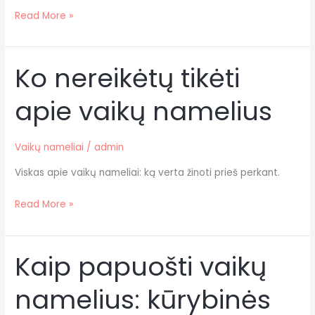
Read More »
Ko nereikėtų tikėti
Ko
nereikėtų
apie vaikų namelius
tikėti
apie
vaikų
Vaikų nameliai
/
admin
namelius
Viskas apie vaikų nameliai: ką verta žinoti prieš perkant.
Read More »
Kaip papuošti vaikų
Kaip
papuošti
namelius: kūrybinės
vaikų
namelius: