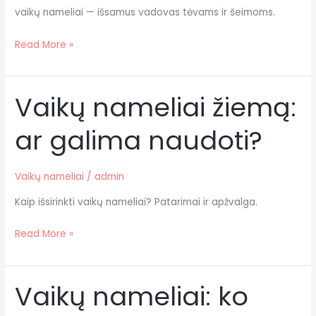
vaikų nameliai — išsamus vadovas tėvams ir šeimoms.
Read More »
Vaikų nameliai žiemą:
Vaikų
nameliai
ar galima naudoti?
žiemą:
ar
galima
Vaikų nameliai
/
admin
naudoti?
Kaip išsirinkti vaikų nameliai? Patarimai ir apžvalga.
Read More »
Vaikų nameliai: ko
Vaikų
nameliai: