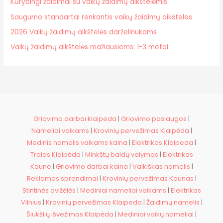
Kūrybingi žaidimai su vaikų žaidimų aikštelėmis
Saugumo standartai renkantis vaikų žaidimų aikšteles
2026 Vaikų žaidimų aikštelės darželinukams
Vaikų žaidimų aikštelės mažiausiems: 1-3 metai
Griovimo darbai klaipeda
|
Griovimo paslaugos
|
Nameliai vaikams
|
Krovinių pervežimas Klaipėda
|
Medinis namelis vaikams kaina
|
Elektrikas Klaipeda
|
Tralas Klaipėda
|
Minkštų baldų valymas
|
Elektrikas
Kaune
|
Griovimo darbai kaina
|
Vaikiškas namelis
|
Reklamos sprendimai
|
Krovinių pervežimas Kaunas
|
Stintinės avižėlės
|
Mediniai nameliai vaikams
|
Elektrikas
Vilnius
|
Krovinių pervežimas Klaipeda
|
Žaidimų namelis
|
Šiukšlių išvežimas Klaipėda
|
Mediniai vaikų nameliai
|