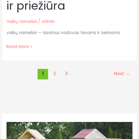
ir priežiūra
ir
priežiūra
Vaikų nameliai
/
admin
vaikų nameliai — išsamus vadovas tėvams ir šeimoms.
Read More »
1
2
3
Next
→