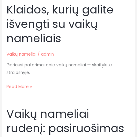
Klaidos, kurių galite
Klaidos,
kurių
išvengti su vaikų
galite
išvengti
nameliais
su
vaikų
nameliais
Vaikų nameliai
/
admin
Geriausi patarimai apie vaikų nameliai — skaitykite
straipsnyje.
Read More »
Vaikų nameliai
Vaikų
nameliai
rudenį: pasiruošimas
rudenį:
pasiruošimas