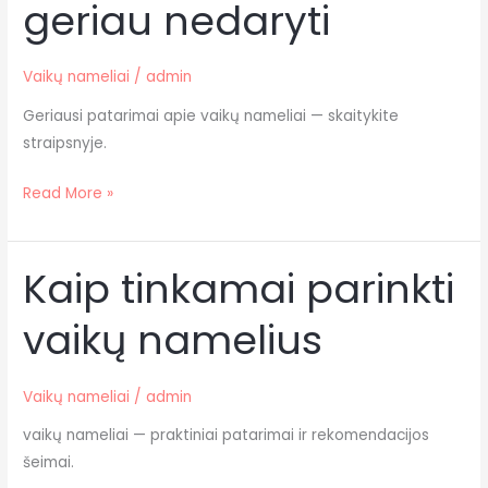
geriau nedaryti
ko
geriau
nedaryti
Vaikų nameliai
/
admin
Geriausi patarimai apie vaikų nameliai — skaitykite
straipsnyje.
Read More »
Kaip tinkamai parinkti
Kaip
tinkamai
vaikų namelius
parinkti
vaikų
namelius
Vaikų nameliai
/
admin
vaikų nameliai — praktiniai patarimai ir rekomendacijos
šeimai.