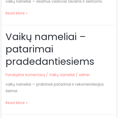
vaikų nameliai — išsamus vadovas tėvams ir šeimoms.
Read More »
Vaikų nameliai –
Vaikų
nameliai
patarimai
–
patarimai
pradedantiesiems
pradedantiesiems
Parašykite komentarą
/
Vaikų nameliai
/
admin
vaikų nameliai — praktiniai patarimai ir rekomendacijos
šeimai.
Read More »