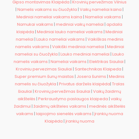
Gipso montavimas Klaipėda
|
Krovinių pervežimas Vilnius
|
Namelis vaikams su čiuožykla
|
Vaikų nameliai kaina
|
Mediniai nameliai vaikams kaina
|
Nameliai vaikams
|
Namukai vaikams
|
mediniai vaikų nameliai
|
apdaila
klaipėda
|
Mediniai lauko nameliai vaikams
|
Mediniai
nameliai
|
Lauko nameliai vaikams
|
Vaikiškas medinis
namelis vaikams
|
Vaikiški mediniai nameliai
|
Mediniai
nameliai su čiuožykla
|
Lauko mediniai nameliai
|
Lauko
namelis vaikams
|
Nameliai vaikams
|
Elektrikas Siauliai
|
Kroviniu pervezimas Siauliai
|
Santechnikas Klaipeda
|
Super premium šunų maistas
|
Josera šunims
|
Medinis
namelis su čiuožykla
|
Privatus darželis klaipėda
|
Tralas
šiauliai
|
Krovinių pervežimas šiauliai
|
Vaikų žaidimų
aikštelės
|
Perkraustymo paslaugos klaipeda
|
vaikų
žaidimui
|
žaidimų aikšteles vaikams
|
medinės aikštelės
vaikams
|
laipiojimo sienelės vaikams
|
įrankių nuoma
Klaipėda
|
įrankių nuoma