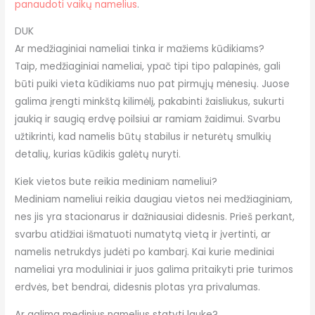
panaudoti vaikų namelius
.
DUK
Ar medžiaginiai nameliai tinka ir mažiems kūdikiams?
Taip, medžiaginiai nameliai, ypač tipi tipo palapinės, gali
būti puiki vieta kūdikiams nuo pat pirmųjų mėnesių. Juose
galima įrengti minkštą kilimėlį, pakabinti žaisliukus, sukurti
jaukią ir saugią erdvę poilsiui ar ramiam žaidimui. Svarbu
užtikrinti, kad namelis būtų stabilus ir neturėtų smulkių
detalių, kurias kūdikis galėtų nuryti.
Kiek vietos bute reikia mediniam nameliui?
Mediniam nameliui reikia daugiau vietos nei medžiaginiam,
nes jis yra stacionarus ir dažniausiai didesnis. Prieš perkant,
svarbu atidžiai išmatuoti numatytą vietą ir įvertinti, ar
namelis netrukdys judėti po kambarį. Kai kurie mediniai
nameliai yra moduliniai ir juos galima pritaikyti prie turimos
erdvės, bet bendrai, didesnis plotas yra privalumas.
Ar galima medinius namelius statyti lauke?