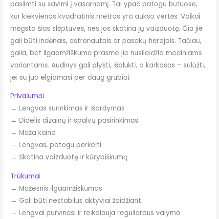
pasiimti su savimi į vasarnamį. Tai ypač patogu butuose,
kur kiekvienas kvadratinis metras yra aukso vertės. Vaikai
mėgsta šias slėptuves, nes jos skatina jų vaizduotę. Čia jie
gali būti indėnais, astronautais ar pasakų herojais. Tačiau,
gaila, bet ilgaamžiškumo prasme jie nusileidžia mediniams
variantams. Audinys gali plyšti, išblukti, o karkasas – sulūžti,
jei su juo elgiamasi per daug grubiai.
Privalumai
→ Lengvas surinkimas ir išardymas
→ Didelis dizainų ir spalvų pasirinkimas
→ Maža kaina
→ Lengvas, patogu perkelti
→ Skatina vaizduotę ir kūrybiškumą
Trūkumai
→ Mažesnis ilgaamžiškumas
→ Gali būti nestabilus aktyviai žaidžiant
→ Lengvai purvinasi ir reikalauja reguliaraus valymo