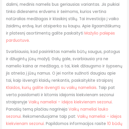
dalimi, medinis namelis bus geriausias variantas. Jis puikiai
tinka didesnėms erdvėms ir šeimoms, kurios vertina
natūralias medžiagas ir klasikinį stilių. Tai investicija į vaiko
žaidimų erdvę, kuri atsiperka su kaupu. Apie ilgaamžiškumą
ir platesnį asortimentą galite paskaityti
Mažylio palėpės
parduotuvė
.
Svarbiausia, kad pasirinktas namelis būtų saugus, patogus
ir džiugintų jūsų mažylį. Galų gale, svarbiausia yra ne
namelio kaina ar medžiaga, o tai, kiek džiaugsmo ir šypsenų
jis atneša į jūsų namus. O jei norite sužinoti daugiau apie
tai, kaip išvengti klaidų renkantis, paskaitykite straipsnį
Klaidos, kurių galite išvengti su vaikų nameliais
. Taip pat
verta pasidomėti ir kitomis idėjomis kiekvienam sezonui
straipsnyje
Vaikų nameliai – idėjos kiekvienam sezonui
.
Panašią temą plačiau nagrinėja
Vaikų nameliai lauko
sezonui
. Rekomenduojame taip pat:
Vaikų nameliai – idėjos
kiekvienam sezonui
. Papildomos informacijos rasite
10 būdų