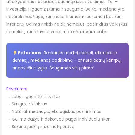
atlaikydamas net pačius audringiausius žaidimus. Tai –
investicija į ilgaamžiškumą ir saugumą. Be to, mediena yra
natūrali medžiaga, kuri įneša šilumos ir jaukumo į bet kurį
interjerą. Galima rinktis ne tik namelius, bet ir kitus vaikiškus
namelius, kurie lavina vaiko motoriką ir vaizduotę.
Patarimas:
Renkantis medinį namelį, atkreipkite
dėmesį į medienos apdirbimą – ar nėra aštrių kampų,
ar paviršius lygus. Saugumas visų pirma!
Privalumai
→ Labai ilgaamžis ir tvirtas
→ Saugus ir stabilus
→ Natūrali medžiaga, ekologiškas pasirinkimas
→ Galima dažyti ir dekoruoti pagal individualų skonį
→ Sukuria jaukią ir izoliuotą erdvę