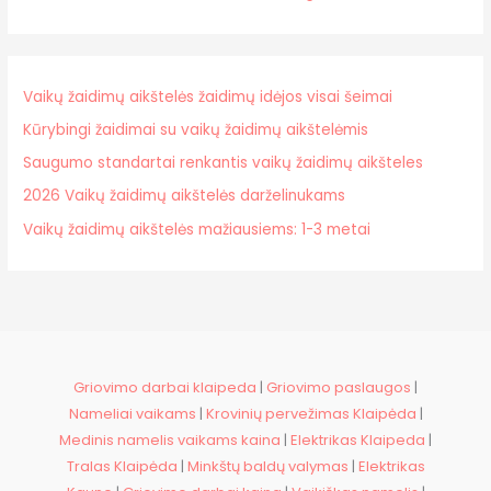
Vaikų žaidimų aikštelės žaidimų idėjos visai šeimai
Kūrybingi žaidimai su vaikų žaidimų aikštelėmis
Saugumo standartai renkantis vaikų žaidimų aikšteles
2026 Vaikų žaidimų aikštelės darželinukams
Vaikų žaidimų aikštelės mažiausiems: 1-3 metai
Griovimo darbai klaipeda
|
Griovimo paslaugos
|
Nameliai vaikams
|
Krovinių pervežimas Klaipėda
|
Medinis namelis vaikams kaina
|
Elektrikas Klaipeda
|
Tralas Klaipėda
|
Minkštų baldų valymas
|
Elektrikas