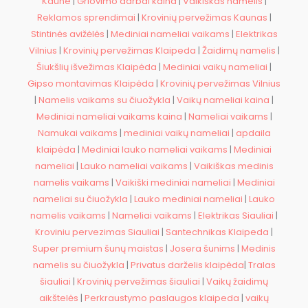
Kaune
|
Griovimo darbai kaina
|
Vaikiškas namelis
|
Reklamos sprendimai
|
Krovinių pervežimas Kaunas
|
Stintinės avižėlės
|
Mediniai nameliai vaikams
|
Elektrikas
Vilnius
|
Krovinių pervežimas Klaipeda
|
Žaidimų namelis
|
Šiukšlių išvežimas Klaipėda
|
Mediniai vaikų nameliai
|
Gipso montavimas Klaipėda
|
Krovinių pervežimas Vilnius
|
Namelis vaikams su čiuožykla
|
Vaikų nameliai kaina
|
Mediniai nameliai vaikams kaina
|
Nameliai vaikams
|
Namukai vaikams
|
mediniai vaikų nameliai
|
apdaila
klaipėda
|
Mediniai lauko nameliai vaikams
|
Mediniai
nameliai
|
Lauko nameliai vaikams
|
Vaikiškas medinis
namelis vaikams
|
Vaikiški mediniai nameliai
|
Mediniai
nameliai su čiuožykla
|
Lauko mediniai nameliai
|
Lauko
namelis vaikams
|
Nameliai vaikams
|
Elektrikas Siauliai
|
Kroviniu pervezimas Siauliai
|
Santechnikas Klaipeda
|
Super premium šunų maistas
|
Josera šunims
|
Medinis
namelis su čiuožykla
|
Privatus darželis klaipėda
|
Tralas
šiauliai
|
Krovinių pervežimas šiauliai
|
Vaikų žaidimų
aikštelės
|
Perkraustymo paslaugos klaipeda
|
vaikų