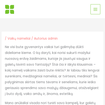
Pereiti
MAI
prie
MEN
turinio
/
Vaikų nameliai
/ Autorius
admin
Ne visi bute gyvenantys vaikai turi galimybę dūkti
dideliame kieme. O ką daryti, kai norisi sukurti mažyliui
nuosavą erdvę žaidimams, kurioje jis jaustųsi saugus ir
galėtų lavinti savo fantaziją? Štai čia ir iškyla klausimas –
kokį namelį vaikams žaisti bute rinktis? Ar labiau tiks lengvai
surenkami, medžiaginiai nameliai, ar tvirtesni, mediniai? Šis
palyginimas skirtas tiems tėvams ir seneliams, kurie ieško
geriausio sprendimo savo mažųjų džiaugsmui, atsižvelgiant
į buto dydį, vaiko amžių ir, žinoma, estetiką.
Mano anūkėliai visada nori turėti savo kampelį, kur galėtų