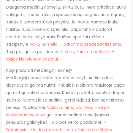
Dauguma medinių namelių, skirtų butui, nėra pritaikyti lauko
sąlygoms. Jiems trūksta specialios apsaugos nuo drėgmės,
saulės ir temperatūros pokyčių. Jei norite namelio lauke,
rinkitės tuos, kurie yra specialiai pagaminti ir apdoroti
naudoti lauko sąlygomis. Plačiau apie tai rašėme
straipsnyje
Vaikų nameliai – patarimai pradedantiesiems
.
Taip pat galite pasidomėti ir
Vaikų žaidimų aikštelės –
idėjos kiekvienam sezonui
.
Kaip prižiūrėti medžiaginį namelį?
Medžiaginį namelį reikia reguliariai valyti. Audinio dalis
dažniausiai galima nuimti ir skalbti skalbimo mašinoje pagal
gamintojo rekomendacijas. Karkasą reikėtų nuvalyti drėgna
šluoste. Svarbu leisti audiniui gerai išdžiūti, kad neatsirastų
pelėsio. Papildomai,
Vaikų žaidimų aikštelės – idėjos
kiekvienam sezonui
gali padėti sužinoti apie įvairias
priežiūros galimybes. Taip pat verta pasidomėti ir
Dažniausios klaidos renkantis vaikų žaidimų aikšteles
.