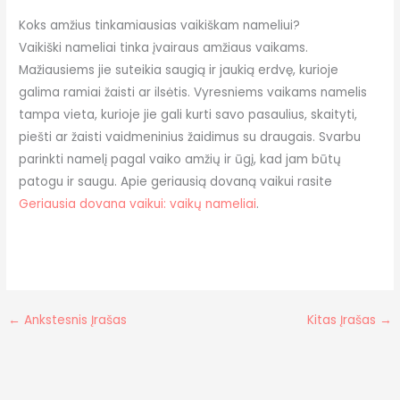
Koks amžius tinkamiausias vaikiškam nameliui?
Vaikiški nameliai tinka įvairaus amžiaus vaikams.
Mažiausiems jie suteikia saugią ir jaukią erdvę, kurioje
galima ramiai žaisti ar ilsėtis. Vyresniems vaikams namelis
tampa vieta, kurioje jie gali kurti savo pasaulius, skaityti,
piešti ar žaisti vaidmeninius žaidimus su draugais. Svarbu
parinkti namelį pagal vaiko amžių ir ūgį, kad jam būtų
patogu ir saugu. Apie geriausią dovaną vaikui rasite
Geriausia dovana vaikui: vaikų nameliai
.
←
Ankstesnis Įrašas
Kitas Įrašas
→