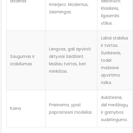
dizainas
dekoruoti.
interjero. Modernus,
Klasikinis,
žaismingas.
ilgaamžis
stilius.
Labai stabilus
ir tvirtas.
Lengvas, gali apvirsti
Sunkesnis,
Saugumas ir
aktyviai žaidžiant.
todėl
stabilumas
Mažiau tvirtas, bet
mažesnė
minkštas.
apvirtimo
rizika.
Aukštesnė,
Prieinama, ypač
dėl medžiagų
Kaina
paprastesni modeliai.
ir gamybos
sudėtingumo.