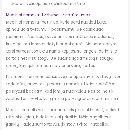
→ Mažiau izoliuoja nuo aplinkos triukšmo
Mediniai nameliai: tvirtumas ir natūralumas
Mediniai nameliai, net ir tie, kurie skirti naudoti bute,
spinduliuoja tvirtumu ir patikimumu. Jie dažniausiai
gaminami iš pušies, beržo ar kitos natūralios medienos,
kurią galima lengvai dažyti ar dekoruoti. Šie nameliai yra
tarsi sumažintos tikrų namų kopijos, su langais, durimis, o
kartais net ir su stogu. Jie sukuria ilgaamžišką ir saugią
erdvę, kuri gali tarnauti ne vienai vaikų kartai.
Prisimenu, kai mano sūnus svajojo apie savo „tvirtovę”. Jei
tada būtų buvę tokių medinių namelių, tikriausiai būčiau
pasiryžusi bet kam, kad jam ją nupirkčiau. Nes tai ne tik
žaislas, tai – vieta, kur gimsta patys gražiausi prisiminimai.
Medinis namelis yra stacionaresnis pasirinkimas. Jį surinkti
užtrunka ilgiau, ir dažniausiai prireikia tėčio pagalbos ir
įrankių. Tačiau sumontavus, jis stovi tvirtai ir stabiliai,