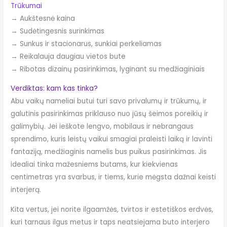
Trūkumai
→ Aukštesnė kaina
→ Sudėtingesnis surinkimas
→ Sunkus ir stacionarus, sunkiai perkeliamas
→ Reikalauja daugiau vietos bute
→ Ribotas dizainų pasirinkimas, lyginant su medžiaginiais
Verdiktas: kam kas tinka?
Abu vaikų nameliai butui turi savo privalumų ir trūkumų, ir
galutinis pasirinkimas priklauso nuo jūsų šeimos poreikių ir
galimybių. Jei ieškote lengvo, mobilaus ir nebrangaus
sprendimo, kuris leistų vaikui smagiai praleisti laiką ir lavinti
fantaziją, medžiaginis namelis bus puikus pasirinkimas. Jis
idealiai tinka mažesniems butams, kur kiekvienas
centimetras yra svarbus, ir tiems, kurie mėgsta dažnai keisti
interjerą.
Kita vertus, jei norite ilgaamžės, tvirtos ir estetiškos erdvės,
kuri tarnaus ilgus metus ir taps neatsiejama buto interjero