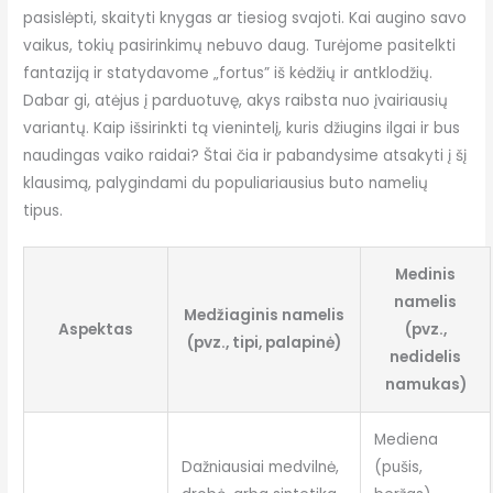
pasislėpti, skaityti knygas ar tiesiog svajoti. Kai augino savo
vaikus, tokių pasirinkimų nebuvo daug. Turėjome pasitelkti
fantaziją ir statydavome „fortus” iš kėdžių ir antklodžių.
Dabar gi, atėjus į parduotuvę, akys raibsta nuo įvairiausių
variantų. Kaip išsirinkti tą vienintelį, kuris džiugins ilgai ir bus
naudingas vaiko raidai? Štai čia ir pabandysime atsakyti į šį
klausimą, palygindami du populiariausius buto namelių
tipus.
Medinis
namelis
Medžiaginis namelis
Aspektas
(pvz.,
(pvz., tipi, palapinė)
nedidelis
namukas)
Mediena
Dažniausiai medvilnė,
(pušis,