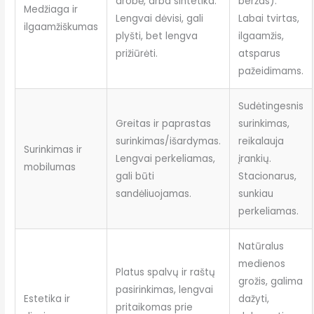
drobė, arba sintetika.
beržas).
Medžiaga ir
Lengvai dėvisi, gali
Labai tvirtas,
ilgaamžiškumas
plyšti, bet lengva
ilgaamžis,
prižiūrėti.
atsparus
pažeidimams.
Sudėtingesnis
Greitas ir paprastas
surinkimas,
surinkimas/išardymas.
reikalauja
Surinkimas ir
Lengvai perkeliamas,
įrankių.
mobilumas
gali būti
Stacionarus,
sandėliuojamas.
sunkiau
perkeliamas.
Natūralus
medienos
Platus spalvų ir raštų
grožis, galima
pasirinkimas, lengvai
Estetika ir
dažyti,
pritaikomas prie