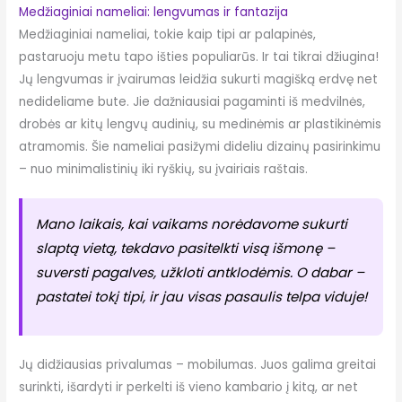
Medžiaginiai nameliai: lengvumas ir fantazija
Medžiaginiai nameliai, tokie kaip tipi ar palapinės,
pastaruoju metu tapo išties populiarūs. Ir tai tikrai džiugina!
Jų lengvumas ir įvairumas leidžia sukurti magišką erdvę net
nedideliame bute. Jie dažniausiai pagaminti iš medvilnės,
drobės ar kitų lengvų audinių, su medinėmis ar plastikinėmis
atramomis. Šie nameliai pasižymi dideliu dizainų pasirinkimu
– nuo minimalistinių iki ryškių, su įvairiais raštais.
Mano laikais, kai vaikams norėdavome sukurti
slaptą vietą, tekdavo pasitelkti visą išmonę –
suversti pagalves, užkloti antklodėmis. O dabar –
pastatei tokį tipi, ir jau visas pasaulis telpa viduje!
Jų didžiausias privalumas – mobilumas. Juos galima greitai
surinkti, išardyti ir perkelti iš vieno kambario į kitą, ar net