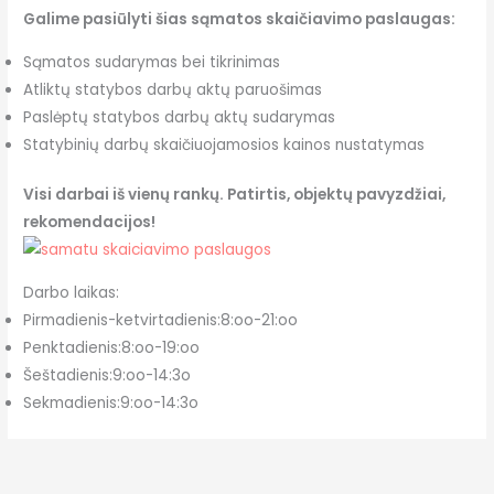
Galime pasiūlyti šias sąmatos skaičiavimo paslaugas:
Sąmatos sudarymas bei tikrinimas
Atliktų statybos darbų aktų paruošimas
Paslėptų statybos darbų aktų sudarymas
Statybinių darbų skaičiuojamosios kainos nustatymas
Visi darbai iš vienų rankų. Patirtis, objektų pavyzdžiai,
rekomendacijos!
Darbo laikas:
Pirmadienis-ketvirtadienis:8:oo-21:oo
Penktadienis:8:oo-19:oo
Šeštadienis:9:oo-14:3o
Sekmadienis:9:oo-14:3o