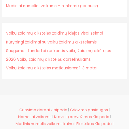
Mediniai nameliai vaikams – renkame geriausią
Vaikų žaidimų aikštelės žaidimų idėjos visai šeimai
Kūrybingi žaidimai su vaikų žaidimų aikštelėmis
Saugumo standartai renkantis vaikų žaidimų aikšteles
2026 Vaikų žaidimų aikštelės darželinukams
Vaikų žaidimų aikštelės mažiausiems: 1-3 metai
Griovimo darbai klaipeda
|
Griovimo paslaugos
|
Nameliai vaikams
|
Krovinių pervežimas Klaipėda
|
Medinis namelis vaikams kaina
|
Elektrikas Klaipeda
|