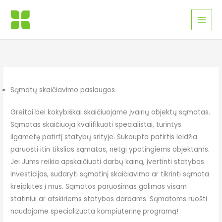
Pereiti
MAI
prie
MEN
turinio
Sąmatų skaičiavimo paslaugos
Greitai bei kokybiškai skaičiuojame įvairių objektų sąmatas.
Sąmatas skaičiuoja kvalifikuoti specialistai, turintys
ilgametę patirtį statybų srityje. Sukaupta patirtis leidžia
paruošti itin tikslias sąmatas, netgi ypatingiems objektams.
Jei Jums reikia apskaičiuoti darbų kainą, įvertinti statybos
investicijas, sudaryti sąmatinį skaičiavima ar tikrinti sąmata
kreipkites į mus. Sąmatos paruošimas galimas visam
statiniui ar atskiriems statybos darbams. Sąmatoms ruošti
naudojame specializuota kompiuterinę programą!