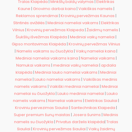
Tralas Klaipėda
|
Minkštų baldų valymas
|
Elektrikas
Kaune
|
Griovimo darbai kaina
|
Vaikiškas namelis
|
Reklamos sprendimai
|
Krovinių pervežimas Kaunas
|
Stintinės avižėlės
|
Mediniai nameliai vaikams
|
Elektrikas
Vilnius
|
Krovinių pervežimas Klaipeda
|
Žaidimų namelis
|
Šiukšlių išvežimas Klaipėda
|
Mediniai vaikų nameliai
|
Gipso montavimas Klaipėda
|
Krovinių pervežimas Vilnius
|
Namelis vaikams su čiuožykla
|
Vaikų nameliai kaina
|
Mediniai nameliai vaikams kaina
|
Nameliai vaikams
|
Namukai vaikams
|
mediniai vaikų nameliai
|
apdaila
klaipėda
|
Mediniai lauko nameliai vaikams
|
Mediniai
nameliai
|
Lauko nameliai vaikams
|
Vaikiškas medinis
namelis vaikams
|
Vaikiški mediniai nameliai
|
Mediniai
nameliai su čiuožykla
|
Lauko mediniai nameliai
|
Lauko
namelis vaikams
|
Nameliai vaikams
|
Elektrikas Siauliai
|
Kroviniu pervezimas Siauliai
|
Santechnikas Klaipeda
|
Super premium šunų maistas
|
Josera šunims
|
Medinis
namelis su čiuožykla
|
Privatus darželis klaipėda
|
Tralas
šiauliai
|
Krovinių pervežimas šiauliai
|
Vaikų žaidimų