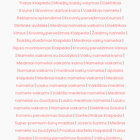
Tralas Klaipėda
|
Minkštų baldų valymas
|
Elektrikas
Kaune
|
Griovimo darbai kaina
|
Vaikiškas namelis
|
Reklamos sprendimai
|
Krovinių pervežimas Kaunas
|
Stintinės avižėlės
|
Mediniai nameliai vaikams
|
Elektrikas
Vilnius
|
Krovinių pervežimas Klaipeda
|
Žaidimų namelis
|
Šiukšlių išvežimas Klaipėda
|
Mediniai vaikų nameliai
|
Gipso montavimas Klaipėda
|
Krovinių pervežimas Vilnius
|
Namelis vaikams su čiuožykla
|
Vaikų nameliai kaina
|
Mediniai nameliai vaikams kaina
|
Nameliai vaikams
|
Namukai vaikams
|
mediniai vaikų nameliai
|
apdaila
klaipėda
|
Mediniai lauko nameliai vaikams
|
Mediniai
nameliai
|
Lauko nameliai vaikams
|
Vaikiškas medinis
namelis vaikams
|
Vaikiški mediniai nameliai
|
Mediniai
nameliai su čiuožykla
|
Lauko mediniai nameliai
|
Lauko
namelis vaikams
|
Nameliai vaikams
|
Elektrikas Siauliai
|
Kroviniu pervezimas Siauliai
|
Santechnikas Klaipeda
|
Super premium šunų maistas
|
Josera šunims
|
Medinis
namelis su čiuožykla
|
Privatus darželis klaipėda
|
Tralas
šiauliai
|
Krovinių pervežimas šiauliai
|
Vaikų žaidimų