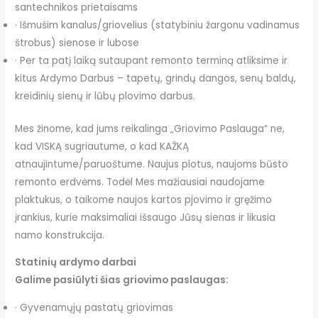
santechnikos prietaisams
· Išmušim kanalus/griovelius (statybiniu žargonu vadinamus
štrobus) sienose ir lubose
· Per ta patį laiką sutaupant remonto terminą atliksime ir
kitus Ardymo Darbus – tapetų, grindų dangos, senų baldų,
kreidinių sienų ir lūbų plovimo darbus.
Mes žinome, kad jums reikalinga „Griovimo Paslauga“ ne,
kad VISKĄ sugriautume, o kad KAŽKĄ
atnaujintume/paruoštume. Naujus plotus, naujoms būsto
remonto erdvėms. Todėl Mes mažiausiai naudojame
plaktukus, o taikome naujos kartos pjovimo ir gręžimo
įrankius, kurie maksimaliai išsaugo Jūsų sienas ir likusia
namo konstrukcija.
Statinių ardymo darbai
Galime pasiūlyti šias griovimo paslaugas:
· Gyvenamųjų pastatų griovimas