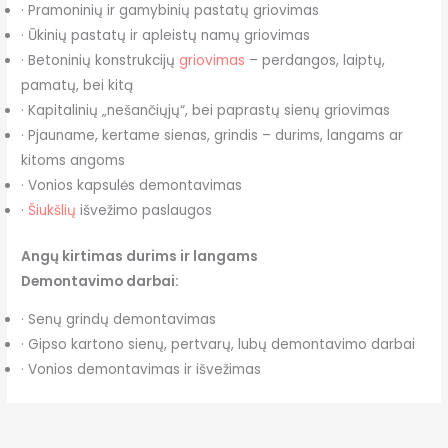
· Pramoninių ir gamybinių pastatų griovimas
· Ūkinių pastatų ir apleistų namų griovimas
· Betoninių konstrukcijų
griovimas
– perdangos, laiptų,
pamatų, bei kitą
· Kapitalinių „nešančiųjų“, bei paprastų sienų griovimas
· Pjauname, kertame sienas, grindis – durims, langams ar
kitoms angoms
· Vonios kapsulės demontavimas
·
Šiukšlių
išvežimo paslaugos
Angų kirtimas durims ir langams
Demontavimo darbai:
· Senų grindų demontavimas
· Gipso kartono sienų, pertvarų, lubų demontavimo darbai
· Vonios demontavimas ir išvežimas