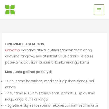
Pereiti
MAI
prie
MEN
turinio
GRIOVIMO PASLAUGOS
Griovimo
darbams atlikti, būtinai samdykite tik vieną
griovimo rangovą, nes atliekant visus darbus jie galės
pateikti mažiausią ir labiausiai konkurencingą kainą:
Mes Jums galime pasiūlyti:
· Griauname betonines, medines ir gipsines sienas, bei
grindis
· Pjauname iki 60cm storio sienas, pamatus. Išpjausime
naują angą, duris ar langą
· Išgręšime skyles rozetėms, rekoperaciniam vedinimui ar