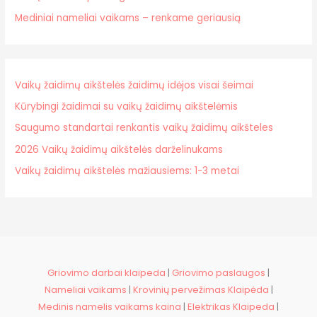
Mediniai nameliai vaikams – renkame geriausią
Vaikų žaidimų aikštelės žaidimų idėjos visai šeimai
Kūrybingi žaidimai su vaikų žaidimų aikštelėmis
Saugumo standartai renkantis vaikų žaidimų aikšteles
2026 Vaikų žaidimų aikštelės darželinukams
Vaikų žaidimų aikštelės mažiausiems: 1-3 metai
Griovimo darbai klaipeda
|
Griovimo paslaugos
|
Nameliai vaikams
|
Krovinių pervežimas Klaipėda
|
Medinis namelis vaikams kaina
|
Elektrikas Klaipeda
|