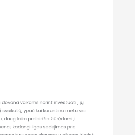
 dovana vaikams norint investuoti į jų
 ir į sveikatą, ypač kai karantino metu visi
daug laiko praleidžia žiūrėdami į
ysenai, kadangi ilgas sedėjimas prie
ikysenos ir nugaros skausmų vaikams. Norint