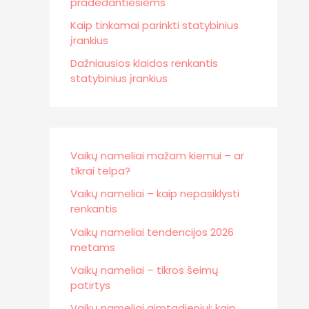
pradedantiesiems
Kaip tinkamai parinkti statybinius
įrankius
Dažniausios klaidos renkantis
statybinius įrankius
Vaikų nameliai mažam kiemui – ar
tikrai telpa?
Vaikų nameliai – kaip nepasiklysti
renkantis
Vaikų nameliai tendencijos 2026
metams
Vaikų nameliai – tikros šeimų
patirtys
Vaikų nameliai gimtadieniui: kaip