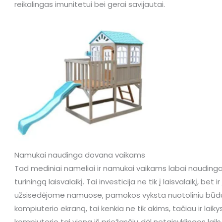
reikalingas imunitetui bei gerai savijautai.
Namukai naudinga dovana vaikams
Tad mediniai nameliai ir namukai vaikams labai naudinga
turiningą laisvalaikį. Tai investicija ne tik į laisvalaikį, bet
užsisedėjome namuose, pamokos vyksta nuotoliniu būdu, 
kompiuterio ekraną, tai kenkia ne tik akims, tačiau ir laik
kompiuterio tai viena iš priežasčių dėl netaisyklingos la