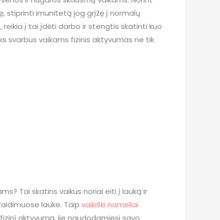
, stiprinti imunitetą jog grįžę į normalų
ikia į tai įdėti darbo ir stengtis skatinti kuo
koks svarbus vaikams fizinis aktyvumas ne tik
 Tai skatins vaikus noriai eiti į lauką ir
t žaidimuose lauke. Taip
vaikiški nameliai
 fizinį aktyvumą, jie naudodamiesi savo