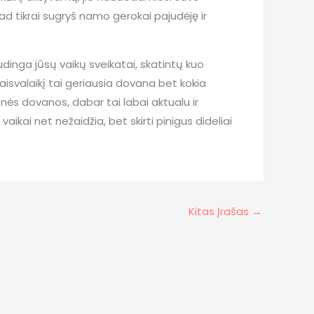
 tad tikrai sugryš namo gerokai pajudėję ir
dinga jūsų vaikų sveikatai, skatintų kuo
laisvalaikį tai geriausia dovana bet kokia
snės dovanos, dabar tai labai aktualu ir
vaikai net nežaidžia, bet skirti pinigus dideliai
Kitas Įrašas
→