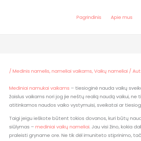
Pagrindinis
Apie mus
/
Medinis namelis
,
nameliai vaikams
,
Vaikų nameliai
/ Aut
Mediniai namukai vaikams
– tiesioginė nauda vaikų sveik
žaislus vaikams nori jog jie neštų realią naudą vaikui, ne 
atitinkamos naudos vaiko vystymuisi, sveikatai ar tiesiog 
Taigi jeigu ieškote būtent tokios dovanos, kuri būtų nau
siūlymas –
mediniai vaikų nameliai
. Jau visi žino, kokia
praleisti gryname ore. Ne tik dėl imuniteto stiprinimo, t