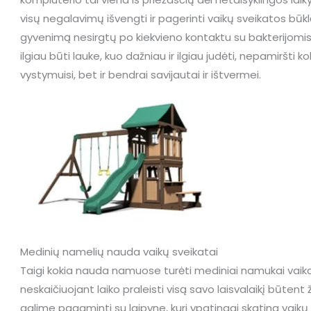
visų negalavimų išvengti ir pagerinti vaikų sveikatos būklę
gyvenimą nesirgtų po kiekvieno kontaktu su bakterijomis, re
ilgiau būti lauke, kuo dažniau ir ilgiau judėti, nepamiršti 
vystymuisi, bet ir bendrai savijautai ir ištvermei.
Medinių namelių nauda vaikų sveikatai
Taigi kokia nauda namuose turėti mediniai namukai vaikams?
neskaičiuojant laiko praleisti visą savo laisvalaikį būten
galime pagaminti su laipyne, kuri ypatingai skatina vaikų