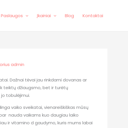
Paslaugos
Įkainiai
Blog
Kontaktai
orius
admin
atai. Dažnai tėvai jau rinkdami dovanas ar
tik teiktų džiaugsmo, bet ir turėtų
jo tobulėjimui.
dinga vaiko sveikatai, vienareiškiškas mūsų
 dabar nauda vaikams kuo daugiau laiko
ačiau ir vitamino d gaudymo, kuris mums labai