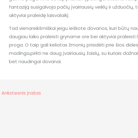
fantaziją susigalvoja pačių įvairiausių veiklų ir užduočių,
aktyviai praleidę laisvalaikį.
Tad vienareikšmiškai jeigu ieškote dovanos, kuri būtų nau
daugiau laiko praleisti gryname ore bei aktyviai praleisti 
proga. O taip gali keliatas žmonių prisidėti prie šios dide
madinga,pirkti ne daug įvairiausių žaislų, su kuriais dažnai 
bet naudingai dovanai.
←
Ankstesnis Įrašas