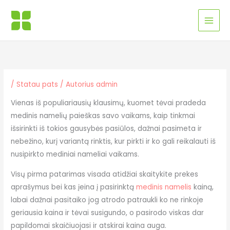
Pereiti
MAI
prie
MEN
turinio
/
Statau pats
/ Autorius
admin
Vienas iš populiariausių klausimų, kuomet tėvai pradeda
medinis namelių paieškas savo vaikams, kaip tinkmai
išsirinkti iš tokios gausybės pasiūlos, dažnai pasimeta ir
nebežino, kurį variantą rinktis, kur pirkti ir ko gali reikalauti iš
nusipirkto mediniai nameliai vaikams.
Visų pirma patarimas visada atidžiai skaitykite prekes
aprašymus bei kas įeina į pasirinktą
medinis namelis
kainą,
labai dažnai pasitaiko jog atrodo patraukli ko ne rinkoje
geriausia kaina ir tėvai susigundo, o pasirodo viskas dar
papildomai skaičiuojasi ir atskirai kaina auga.