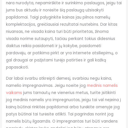
nėra nurodyta, nepamirškite ir surinkimo paslaugos, jeigu tai
jums bus aktualu ir norėsite šią paslaugą užsisakyti
papildomai. Taigi palyginkite kainas jau pilnos namelių
komplektacijos, greičiausiai rezultatai nustebins. Dar kitas
niuansas, ne visada kaina turi būti prioritetas, žinoma
visada norime sutaupyti, tačiau perkant tokius didesnius
daiktus reikia pasidomėti ir jų kokybe, pasidomėti
pardavėju, ar patikima pirkt ar yra internete atsiliepimų, o
gal draugai ar pažįstami turėjo patirties ir gali kažką
papasakoti.
Dar labai svarbu atkreipti dėmesį, svarbiau negu kaina,
namelio impregnavimas. Jeigu noeite jog
medinis namelis
vaikams
jums tarnautų ne vienerius metus, turite įsitikinti
jog medinis namelis yra impregnuotas, jeigu tai vėl neįeina į
kainą būtinai rinkitės papildomai arba turėkite omenyje jog
patys būtinai tai turėsite atlikti. Tai pagrindas norint jog
namelis būtų ilgaamžis. O impregnantas turi būti vandens