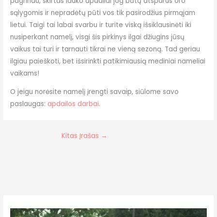
pagrindu, skirtas lauko apdailai jog būtų atsparus oro
sąlygomis ir nepradėtų pūti vos tik pasirodžius pirmąjam
lietui. Taigi tai labai svarbu ir turite viską išsiklausinėti iki
nusiperkant namelį, visgi šis pirkinys ilgai džiugins jūsų
vaikus tai turi ir tarnauti tikrai ne vieną sezoną. Tad geriau
ilgiau paieškoti, bet išsirinkti patikimiausią mediniai nameliai
vaikams!
O jeigu norėsite namelį įrengti savaip, siūlome savo
paslaugas:
apdailos darbai
.
Kitas Įrašas
→