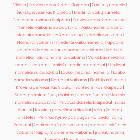
Vilnius
|
Krovinių pervežimas Klaipeda
|
Žaidimų namelis
|
Šiukšlių išvežimas Klaipėda
|
Mediniai vaikų nameliai
|
Gipso montavimas Klaipėda
|
Krovinių pervežimas Vilnius
|
Namelis vaikams su čiuožykla
|
Vaikų nameliai kaina
|
Mediniai nameliai vaikams kaina
|
Nameliai vaikams
|
Namukai vaikams
|
mediniai vaikų nameliai
|
apdaila
klaipėda
|
Mediniai lauko nameliai vaikams
|
Mediniai
nameliai
|
Lauko nameliai vaikams
|
Vaikiškas medinis
namelis vaikams
|
Vaikiški mediniai nameliai
|
Mediniai
nameliai su čiuožykla
|
Lauko mediniai nameliai
|
Lauko
namelis vaikams
|
Nameliai vaikams
|
Elektrikas Siauliai
|
Kroviniu pervezimas Siauliai
|
Santechnikas Klaipeda
|
Super premium šunų maistas
|
Josera šunims
|
Medinis
namelis su čiuožykla
|
Privatus darželis klaipėda
|
Tralas
šiauliai
|
Krovinių pervežimas šiauliai
|
Vaikų žaidimų
aikštelės
|
Perkraustymo paslaugos klaipeda
|
vaikų
žaidimui
|
žaidimų aikšteles vaikams
|
medinės aikštelės
vaikams
|
laipiojimo sienelės vaikams
|
įrankių nuoma
Klaipėda
|
įrankių nuoma