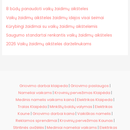
8 būdų panaudoti vaikų žaidimų aikšteles
Vaikų žaidimų aikštelės žaidimų idėjos visai šeimai
Kūrybingi žaidimai su vaikų žaidimų aikštelėmis
Saugumo standartai renkantis vaikų žaidimų aikšteles
2026 Vaikų žaidimų aikštelės darželinukams
Griovimo darbai klaipeda
|
Griovimo paslaugos
|
Nameliai vaikams
|
Krovinių pervežimas Klaipėda
|
Medinis namelis vaikams kaina
|
Elektrikas Klaipeda
|
Tralas Klaipėda
|
Minkštų baldų valymas
|
Elektrikas
Kaune
|
Griovimo darbai kaina
|
Vaikiškas namelis
|
Reklamos sprendimai
|
Krovinių pervežimas Kaunas
|
Stintinės avižėlės
|
Mediniai nameliai vaikams
|
Elektrikas