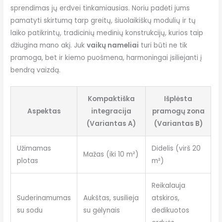
sprendimas jų erdvei tinkamiausias. Noriu padėti jums
pamatyti skirtumą tarp greitų, šiuolaikiškų modulių ir tų
laiko patikrintų, tradicinių medinių konstrukcijų, kurios taip
džiugina mano akį. Juk
vaikų nameliai
turi būti ne tik
pramoga, bet ir kiemo puošmena, harmoningai įsiliejanti į
bendrą vaizdą.
Kompaktiška
Išplėsta
Aspektas
integracija
pramogų zona
(Variantas A)
(Variantas B)
Užimamas
Didelis (virš 20
Mažas (iki 10 m²)
plotas
m²)
Reikalauja
Suderinamumas
Aukštas, susilieja
atskiros,
su sodu
su gėlynais
dedikuotos