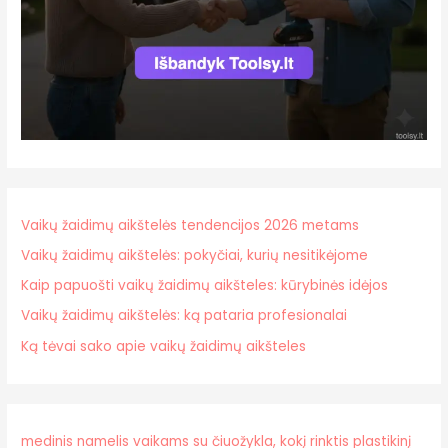
Vaikų žaidimų aikštelės tendencijos 2026 metams
Vaikų žaidimų aikštelės: pokyčiai, kurių nesitikėjome
Kaip papuošti vaikų žaidimų aikšteles: kūrybinės idėjos
Vaikų žaidimų aikštelės: ką pataria profesionalai
Ką tėvai sako apie vaikų žaidimų aikšteles
medinis namelis vaikams su čiuožykla, kokį rinktis plastikinį