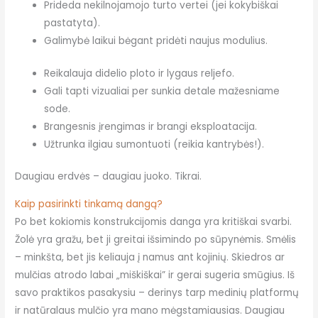
Prideda nekilnojamojo turto vertei (jei kokybiškai
pastatyta).
Galimybė laikui bėgant pridėti naujus modulius.
Reikalauja didelio ploto ir lygaus reljefo.
Gali tapti vizualiai per sunkia detale mažesniame
sode.
Brangesnis įrengimas ir brangi eksploatacija.
Užtrunka ilgiau sumontuoti (reikia kantrybės!).
Daugiau erdvės – daugiau juoko. Tikrai.
Kaip pasirinkti tinkamą dangą?
Po bet kokiomis konstrukcijomis danga yra kritiškai svarbi.
Žolė yra gražu, bet ji greitai išsimindo po sūpynėmis. Smėlis
– minkšta, bet jis keliauja į namus ant kojinių. Skiedros ar
mulčias atrodo labai „miškiškai” ir gerai sugeria smūgius. Iš
savo praktikos pasakysiu – derinys tarp medinių platformų
ir natūralaus mulčio yra mano mėgstamiausias. Daugiau