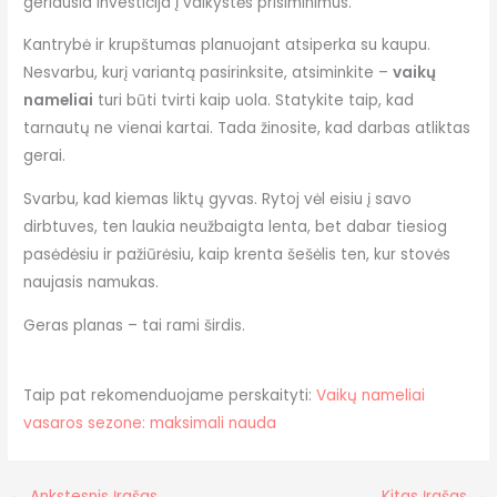
geriausia investicija į vaikystės prisiminimus.
Kantrybė ir krupštumas planuojant atsiperka su kaupu.
Nesvarbu, kurį variantą pasirinksite, atsiminkite –
vaikų
nameliai
turi būti tvirti kaip uola. Statykite taip, kad
tarnautų ne vienai kartai. Tada žinosite, kad darbas atliktas
gerai.
Svarbu, kad kiemas liktų gyvas. Rytoj vėl eisiu į savo
dirbtuves, ten laukia neužbaigta lenta, bet dabar tiesiog
pasėdėsiu ir pažiūrėsiu, kaip krenta šešėlis ten, kur stovės
naujasis namukas.
Geras planas – tai rami širdis.
Taip pat rekomenduojame perskaityti:
Vaikų nameliai
vasaros sezone: maksimali nauda
←
Ankstesnis Įrašas
Kitas Įrašas
→