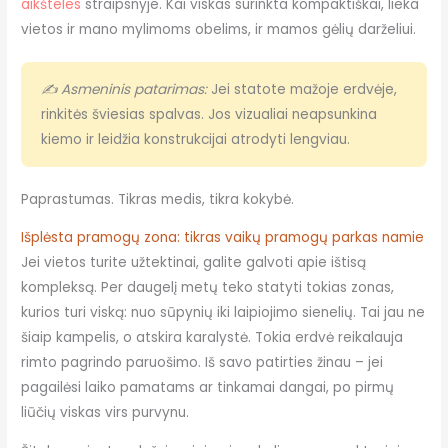
aikšteles
straipsnyje. Kai viskas surinkta kompaktiškai, lieka
vietos ir mano mylimoms obelims, ir mamos gėlių darželiui.
✍ Asmeninis patarimas:
Jei statote mažoje erdvėje,
rinkitės šviesias spalvas. Jos vizualiai neapsunkina
kiemo ir leidžia konstrukcijai atrodyti lengviau.
Paprastumas. Tikras medis, tikra kokybė.
Išplėsta pramogų zona: tikras vaikų pramogų parkas namie
Jei vietos turite užtektinai, galite galvoti apie ištisą
kompleksą. Per daugelį metų teko statyti tokias zonas,
kurios turi viską: nuo sūpynių iki laipiojimo sienelių. Tai jau ne
šiaip kampelis, o atskira karalystė. Tokia erdvė reikalauja
rimto pagrindo paruošimo. Iš savo patirties žinau – jei
pagailėsi laiko pamatams ar tinkamai dangai, po pirmų
liūčių viskas virs purvynu.