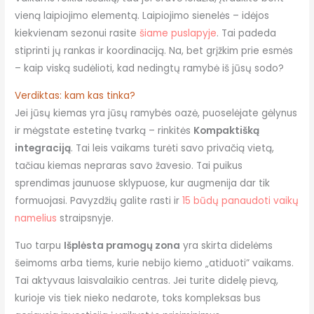
vieną laipiojimo elementą. Laipiojimo sienelės – idėjos
kiekvienam sezonui rasite
šiame puslapyje
. Tai padeda
stiprinti jų rankas ir koordinaciją. Na, bet grįžkim prie esmės
– kaip viską sudėlioti, kad nedingtų ramybė iš jūsų sodo?
Verdiktas: kam kas tinka?
Jei jūsų kiemas yra jūsų ramybės oazė, puoselėjate gėlynus
ir mėgstate estetinę tvarką – rinkitės
Kompaktišką
integraciją
. Tai leis vaikams turėti savo privačią vietą,
tačiau kiemas nepraras savo žavesio. Tai puikus
sprendimas jaunuose sklypuose, kur augmenija dar tik
formuojasi. Pavyzdžių galite rasti ir
15 būdų panaudoti vaikų
namelius
straipsnyje.
Tuo tarpu
Išplėsta pramogų zona
yra skirta didelėms
šeimoms arba tiems, kurie nebijo kiemo „atiduoti” vaikams.
Tai aktyvaus laisvalaikio centras. Jei turite didelę pievą,
kurioje vis tiek nieko nedarote, toks kompleksas bus