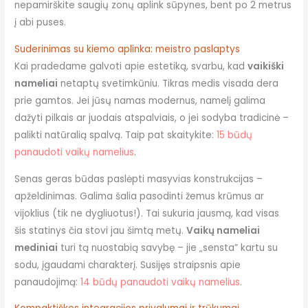
nepamirškite saugių zonų aplink sūpynes, bent po 2 metrus
į abi puses.
Suderinimas su kiemo aplinka: meistro paslaptys
Kai pradedame galvoti apie estetiką, svarbu, kad
vaikiški
nameliai
netaptų svetimkūniu. Tikras medis visada dera
prie gamtos. Jei jūsų namas modernus, namelį galima
dažyti pilkais ar juodais atspalviais, o jei sodyba tradicinė –
palikti natūralią spalvą. Taip pat skaitykite:
15 būdų
panaudoti vaikų namelius
.
Senas geras būdas paslėpti masyvias konstrukcijas –
apželdinimas. Galima šalia pasodinti žemus krūmus ar
vijoklius (tik ne dygliuotus!). Tai sukuria jausmą, kad visas
šis statinys čia stovi jau šimtą metų.
Vaikų nameliai
mediniai
turi tą nuostabią savybę – jie „sensta” kartu su
sodu, įgaudami charakterį. Susijęs straipsnis apie
panaudojimą:
14 būdų panaudoti vaikų namelius
.