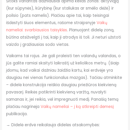
Šitoks variantas dažniausiai apima kelias zonas: aktyviąją
(kur sūpynės), kūrybinę (kur staliukas ar smėlio dėžė) ir
poilsio (pats namelis). Plačiau apie tai, kaip teisingai
išdėstyti šiuos elementus, rašome straipsnyje
Vaikų
nameliai: svarbiausios taisyklės
. Planuojant didelę zoną,
būtina atsižvelgti į tai, kaip ji atrodys iš toli. Ji neturi užstoti
vaizdo į gražiausias sodo vietas.
Vaikams tai rojus. Jie gali praleisti ten valandų valandas, o
jūs galite ramiai skaityti laikraštį už keliolikos metrų. (šiaip
įdomu, kad vaikai dažniau žaidžia kartu, kai erdvėje yra
daugiau nei vienas funkcionalus mazgas). Tačiau atminkite
– didelė konstrukcija reiškia daugiau priežiūros kiekvieną
pavasarį. Reikės patikrinti kiekvieną varžtą, nuvalyti
samanas ir, jei reikia, vėl impregnuoti medį. Panašią temą
plačiau nagrinėja
Vaikų nameliai – į ką atkreipti dėmesį
publikacija.
→
Didelė erdvė reikalauja didelės atsakomybės: