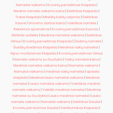
Nameliai vaikams
|
Krovinių pervežimas Klaipėda
|
Medinis namelis vaikams kaina
|
Elektrikas Klaipeda
|
Tralas Klaipėda
|
Minkštų baldų valymas
|
Elektrikas
Kaune
|
Griovimo darbai kaina
|
Vaikiškas namelis
|
Reklamos sprendimai
|
Krovinių pervežimas Kaunas
|
Stintinės avižėlės
|
Mediniai nameliai vaikams
|
Elektrikas
Vilnius
|
Krovinių pervežimas Klaipeda
|
Žaidimų namelis
|
Šiukšlių išvežimas Klaipėda
|
Mediniai vaikų nameliai
|
Gipso montavimas Klaipėda
|
Krovinių pervežimas Vilnius
|
Namelis vaikams su čiuožykla
|
Vaikų nameliai kaina
|
Mediniai nameliai vaikams kaina
|
Nameliai vaikams
|
Namukai vaikams
|
mediniai vaikų nameliai
|
apdaila
klaipėda
|
Mediniai lauko nameliai vaikams
|
Mediniai
nameliai
|
Lauko nameliai vaikams
|
Vaikiškas medinis
namelis vaikams
|
Vaikiški mediniai nameliai
|
Mediniai
nameliai su čiuožykla
|
Lauko mediniai nameliai
|
Lauko
namelis vaikams
|
Nameliai vaikams
|
Elektrikas Siauliai
|
Kroviniu pervezimas Siauliai
|
Santechnikas Klaipeda
|