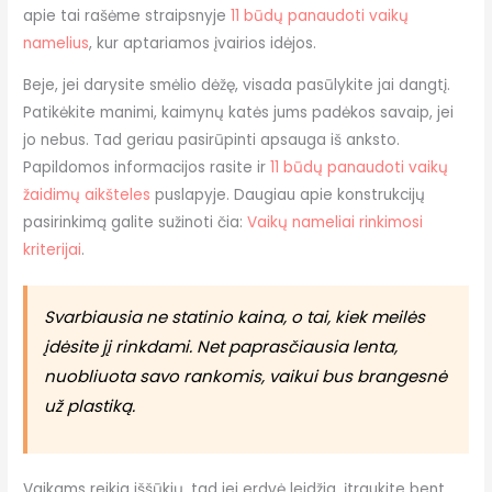
apie tai rašėme straipsnyje
11 būdų panaudoti vaikų
namelius
, kur aptariamos įvairios idėjos.
Beje, jei darysite smėlio dėžę, visada pasūlykite jai dangtį.
Patikėkite manimi, kaimynų katės jums padėkos savaip, jei
jo nebus. Tad geriau pasirūpinti apsauga iš anksto.
Papildomos informacijos rasite ir
11 būdų panaudoti vaikų
žaidimų aikšteles
puslapyje. Daugiau apie konstrukcijų
pasirinkimą galite sužinoti čia:
Vaikų nameliai rinkimosi
kriterijai
.
Svarbiausia ne statinio kaina, o tai, kiek meilės
įdėsite jį rinkdami. Net paprasčiausia lenta,
nuobliuota savo rankomis, vaikui bus brangesnė
už plastiką.
Vaikams reikia iššūkių, tad jei erdvė leidžia, įtraukite bent