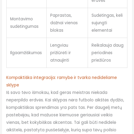
erdvės
Paprastas,
Sudėtingas, keli
Montavimo
dažnai vienas
sujungti
sudėtingumas
blokas
elementai
Lengviau
Reikalauja daug
Ilgaamžiškumas
prižiūrėti ir
periodinės
atnaujinti
priežiūros
Kompaktiška integracija: ramybė ir tvarka nedideliame
sklype
Iš savo tėvo išmokau, kad geras meistras niekada
neperpildo erdvės. Kai sklypas nėra futbolo aikštės dydžio,
kompaktiškas sprendimas yra pats tas. Per daugelį metų
pastebėjau, kad mažuose kiemuose geriausiai veikia
vienas, bet kokybiškas akcentas. Tai gali būti nedidelė
aikštelė, pastatyta pusšešėlyje, kurią supa tėvų poilsio