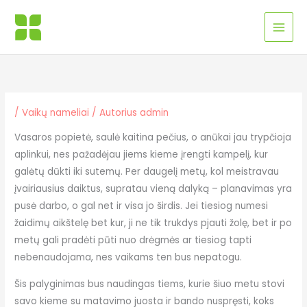
Pereiti
MAI
prie
MEN
turinio
/
Vaikų nameliai
/ Autorius
admin
Vasaros popietė, saulė kaitina pečius, o anūkai jau trypčioja
aplinkui, nes pažadėjau jiems kieme įrengti kampelį, kur
galėtų dūkti iki sutemų. Per daugelį metų, kol meistravau
įvairiausius daiktus, supratau vieną dalyką – planavimas yra
pusė darbo, o gal net ir visa jo širdis. Jei tiesiog numesi
žaidimų aikštelę bet kur, ji ne tik trukdys pjauti žolę, bet ir po
metų gali pradėti pūti nuo drėgmės ar tiesiog tapti
nebenaudojama, nes vaikams ten bus nepatogu.
Šis palyginimas bus naudingas tiems, kurie šiuo metu stovi
savo kieme su matavimo juosta ir bando nuspręsti, koks