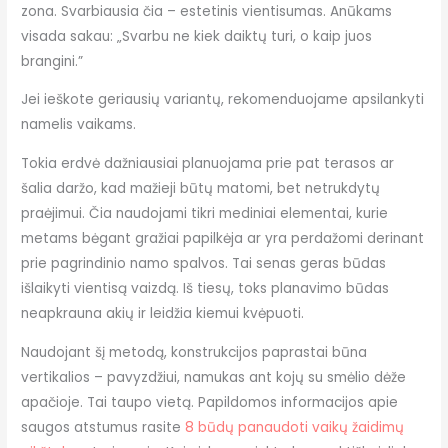
zona. Svarbiausia čia – estetinis vientisumas. Anūkams
visada sakau: „Svarbu ne kiek daiktų turi, o kaip juos
brangini.”
Jei ieškote geriausių variantų, rekomenduojame apsilankyti
namelis vaikams.
Tokia erdvė dažniausiai planuojama prie pat terasos ar
šalia daržo, kad mažieji būtų matomi, bet netrukdytų
praėjimui. Čia naudojami tikri mediniai elementai, kurie
metams bėgant gražiai papilkėja ar yra perdažomi derinant
prie pagrindinio namo spalvos. Tai senas geras būdas
išlaikyti vientisą vaizdą. Iš tiesų, toks planavimo būdas
neapkrauna akių ir leidžia kiemui kvėpuoti.
Naudojant šį metodą, konstrukcijos paprastai būna
vertikalios – pavyzdžiui, namukas ant kojų su smėlio dėže
apačioje. Tai taupo vietą. Papildomos informacijos apie
saugos atstumus rasite
8 būdų panaudoti vaikų žaidimų