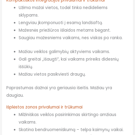
Kompaktiškos integracijos privalumai ir trūkumai
Užima mažai vietos, todėl tinka nedideliems
sklypams.
Lengviau įkomponuoti į esamą landšaftą.
Mažesnės priežiūros išlaidos metams bėgant.
Saugiau mažesniems vaikams, nes viskas po ranka.
Mažiau veiklos galimybių aktyviems vaikams.
Gali greitai „išaugti”, kai vaikams prireiks didesnių
iššūkių.
Mažiau vietos pasikviesti draugų.
Paprastumas dažnai yra geriausia išeitis. Mažiau yra
daugiau.
Išplėstos zonos privalumai ir trūkumai
Milžiniškas veiklos pasirinkimas skirtingo amžiaus
vaikams.
Skatina bendruomeniškumą – telpa kaimynų vaikai.