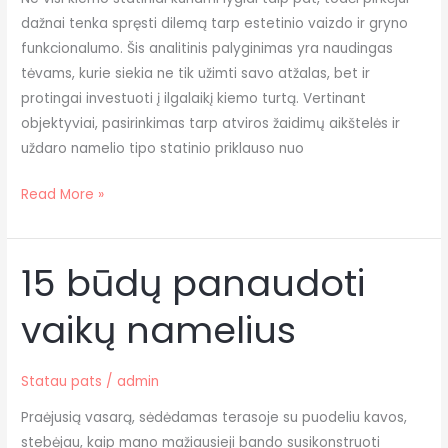
dažnai tenka spręsti dilemą tarp estetinio vaizdo ir gryno
funkcionalumo. Šis analitinis palyginimas yra naudingas
tėvams, kurie siekia ne tik užimti savo atžalas, bet ir
protingai investuoti į ilgalaikį kiemo turtą. Vertinant
objektyviai, pasirinkimas tarp atviros žaidimų aikštelės ir
uždaro namelio tipo statinio priklauso nuo
Read More »
15 būdų panaudoti
15
būdų
vaikų namelius
panaudoti
vaikų
namelius
Statau pats
/
admin
Praėjusią vasarą, sėdėdamas terasoje su puodeliu kavos,
stebėjau, kaip mano mažiausieji bando susikonstruoti