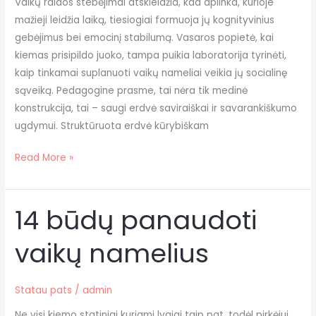
Vaikų raidos stebėjimai atskleidžia, kad aplinka, kurioje
mažieji leidžia laiką, tiesiogiai formuoja jų kognityvinius
gebėjimus bei emocinį stabilumą. Vasaros popietė, kai
kiemas prisipildo juoko, tampa puikia laboratorija tyrinėti,
kaip tinkamai suplanuoti vaikų nameliai veikia jų socialinę
sąveiką. Pedagogine prasme, tai nėra tik medinė
konstrukcija, tai – saugi erdvė saviraiškai ir savarankiškumo
ugdymui. Struktūruota erdvė kūrybiškam
Read More »
14 būdų panaudoti
14
būdų
vaikų namelius
panaudoti
vaikų
namelius
Statau pats
/
admin
Ne visi kiemo statiniai kuriami lygiai taip pat, todėl pirkėjui