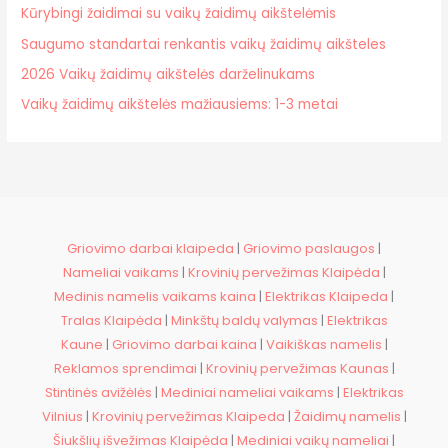
Kūrybingi žaidimai su vaikų žaidimų aikštelėmis
Saugumo standartai renkantis vaikų žaidimų aikšteles
2026 Vaikų žaidimų aikštelės darželinukams
Vaikų žaidimų aikštelės mažiausiems: 1-3 metai
Griovimo darbai klaipeda
|
Griovimo paslaugos
|
Nameliai vaikams
|
Krovinių pervežimas Klaipėda
|
Medinis namelis vaikams kaina
|
Elektrikas Klaipeda
|
Tralas Klaipėda
|
Minkštų baldų valymas
|
Elektrikas
Kaune
|
Griovimo darbai kaina
|
Vaikiškas namelis
|
Reklamos sprendimai
|
Krovinių pervežimas Kaunas
|
Stintinės avižėlės
|
Mediniai nameliai vaikams
|
Elektrikas
Vilnius
|
Krovinių pervežimas Klaipeda
|
Žaidimų namelis
|
Šiukšlių išvežimas Klaipėda
|
Mediniai vaikų nameliai
|