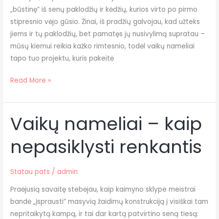
„būstinę” iš senų paklodžių ir kėdžių, kurios virto po pirmo
stipresnio vėjo gūsio. Žinai, iš pradžių galvojau, kad užteks
jiems ir tų paklodžių, bet pamatęs jų nusivylimą supratau –
mūsų kiemui reikia kažko rimtesnio, todėl vaikų nameliai
tapo tuo projektu, kuris pakeitė
Read More »
Vaikų nameliai – kaip
Vaikų
nameliai
nepasiklysti renkantis
–
kaip
nepasiklysti
Statau pats
/
admin
renkantis
Praėjusią savaitę stebėjau, kaip kaimyno sklype meistrai
bandė „įsprausti” masyvią žaidimų konstrukciją į visiškai tam
nepritaikytą kampą, ir tai dar kartą patvirtino seną tiesą: