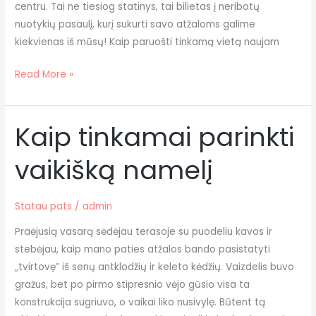
centru. Tai ne tiesiog statinys, tai bilietas į neribotų
nuotykių pasaulį, kurį sukurti savo atžaloms galime
kiekvienas iš mūsų! Kaip paruošti tinkamą vietą naujam
Read More »
Kaip tinkamai parinkti
Kaip
tinkamai
vaikišką namelį
parinkti
vaikišką
namelį
Statau pats
/
admin
Praėjusią vasarą sėdėjau terasoje su puodeliu kavos ir
stebėjau, kaip mano paties atžalos bando pasistatyti
„tvirtovę” iš senų antklodžių ir keleto kėdžių. Vaizdelis buvo
gražus, bet po pirmo stipresnio vėjo gūsio visa ta
konstrukcija sugriuvo, o vaikai liko nusivylę. Būtent tą