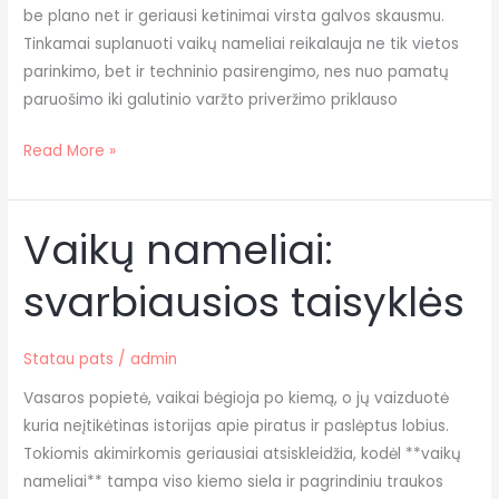
be plano net ir geriausi ketinimai virsta galvos skausmu.
Tinkamai suplanuoti vaikų nameliai reikalauja ne tik vietos
parinkimo, bet ir techninio pasirengimo, nes nuo pamatų
paruošimo iki galutinio varžto priveržimo priklauso
Read More »
Vaikų nameliai:
Vaikų
nameliai:
svarbiausios taisyklės
svarbiausios
taisyklės
Statau pats
/
admin
Vasaros popietė, vaikai bėgioja po kiemą, o jų vaizduotė
kuria neįtikėtinas istorijas apie piratus ir paslėptus lobius.
Tokiomis akimirkomis geriausiai atsiskleidžia, kodėl **vaikų
nameliai** tampa viso kiemo siela ir pagrindiniu traukos