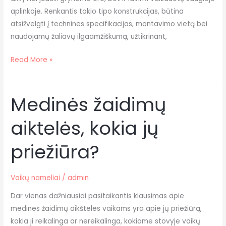
aplinkoje. Renkantis tokio tipo konstrukcijas, būtina
atsižvelgti į technines specifikacijas, montavimo vietą bei
naudojamų žaliavų ilgaamžiškumą, užtikrinant,
Read More »
Medinės žaidimų
Medinės
žaidimų
aiktelės, kokia jų
aiktelės,
kokia
priežiūra?
jų
priežiūra?
Vaikų nameliai
/
admin
Dar vienas dažniausiai pasitaikantis klausimas apie
medines žaidimų aikšteles vaikams yra apie jų priežiūrą,
kokia ji reikalinga ar nereikalinga, kokiame stovyje vaikų