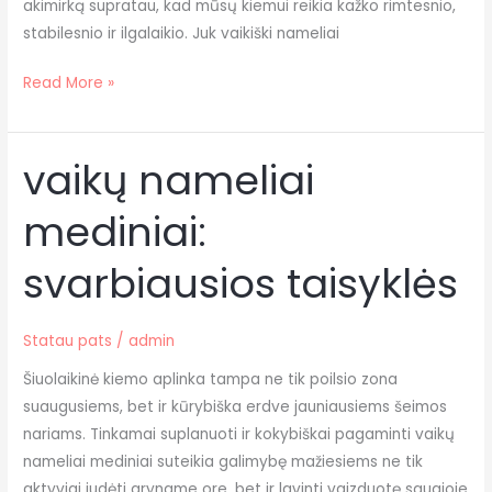
akimirką supratau, kad mūsų kiemui reikia kažko rimtesnio,
stabilesnio ir ilgalaikio. Juk vaikiški nameliai
Read More »
vaikų nameliai
vaikų
nameliai
mediniai:
mediniai:
svarbiausios
svarbiausios taisyklės
taisyklės
Statau pats
/
admin
Šiuolaikinė kiemo aplinka tampa ne tik poilsio zona
suaugusiems, bet ir kūrybiška erdve jauniausiems šeimos
nariams. Tinkamai suplanuoti ir kokybiškai pagaminti vaikų
nameliai mediniai suteikia galimybę mažiesiems ne tik
aktyviai judėti gryname ore, bet ir lavinti vaizduotę saugioje