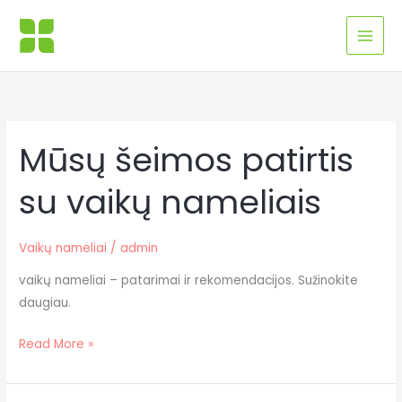
Pereiti
MAI
prie
MEN
turinio
Mūsų šeimos patirtis
Mūsų
šeimos
su vaikų nameliais
patirtis
su
vaikų
Vaikų nameliai
/
admin
nameliais
vaikų nameliai – patarimai ir rekomendacijos. Sužinokite
daugiau.
Read More »