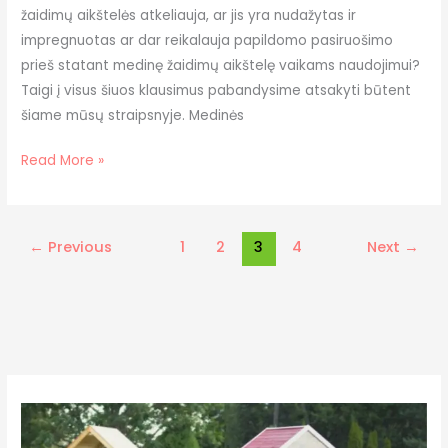
žaidimų aikštelės atkeliauja, ar jis yra nudažytas ir
impregnuotas ar dar reikalauja papildomo pasiruošimo
prieš statant medinę žaidimų aikštelę vaikams naudojimui?
Taigi į visus šiuos klausimus pabandysime atsakyti būtent
šiame mūsų straipsnyje. Medinės
Read More »
←
Previous
1
2
3
4
Next
→