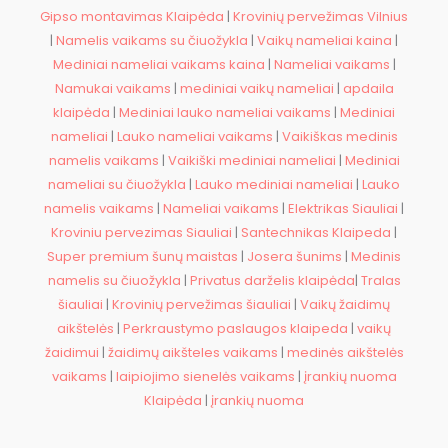
Gipso montavimas Klaipėda
|
Krovinių pervežimas Vilnius
|
Namelis vaikams su čiuožykla
|
Vaikų nameliai kaina
|
Mediniai nameliai vaikams kaina
|
Nameliai vaikams
|
Namukai vaikams
|
mediniai vaikų nameliai
|
apdaila
klaipėda
|
Mediniai lauko nameliai vaikams
|
Mediniai
nameliai
|
Lauko nameliai vaikams
|
Vaikiškas medinis
namelis vaikams
|
Vaikiški mediniai nameliai
|
Mediniai
nameliai su čiuožykla
|
Lauko mediniai nameliai
|
Lauko
namelis vaikams
|
Nameliai vaikams
|
Elektrikas Siauliai
|
Kroviniu pervezimas Siauliai
|
Santechnikas Klaipeda
|
Super premium šunų maistas
|
Josera šunims
|
Medinis
namelis su čiuožykla
|
Privatus darželis klaipėda
|
Tralas
šiauliai
|
Krovinių pervežimas šiauliai
|
Vaikų žaidimų
aikštelės
|
Perkraustymo paslaugos klaipeda
|
vaikų
žaidimui
|
žaidimų aikšteles vaikams
|
medinės aikštelės
vaikams
|
laipiojimo sienelės vaikams
|
įrankių nuoma
Klaipėda
|
įrankių nuoma