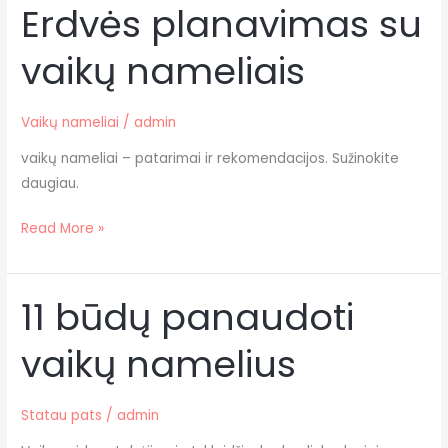
Erdvės planavimas su
Erdvės
planavimas
vaikų nameliais
su
vaikų
nameliais
Vaikų nameliai
/
admin
vaikų nameliai – patarimai ir rekomendacijos. Sužinokite
daugiau.
Read More »
11 būdų panaudoti
11
būdų
vaikų namelius
panaudoti
vaikų
namelius
Statau pats
/
admin