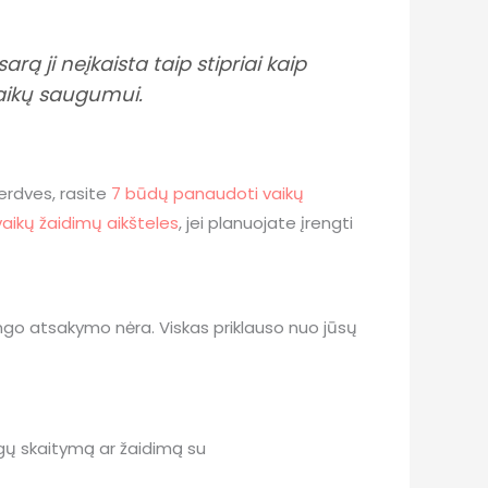
ą ji neįkaista taip stipriai kaip
 vaikų saugumui.
erdves, rasite
7 būdų panaudoti vaikų
aikų žaidimų aikšteles
, jei planuojate įrengti
singo atsakymo nėra. Viskas priklauso nuo jūsų
gų skaitymą ar žaidimą su