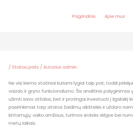
Pagrindinis
Apie mus
/
Statau pats
/ Autorius
admin
Ne visi kiemo statiniai kuriami lygiai taip pat, todėl pirkė
vaizdo ir gryno funkcionalumo. Šis analitinis palyginimas 
užimti savo atžalas, bet ir protingai investuoti į ilgalaikį 
pasirinkimas tarp atviros žaidimų aikštelės ir uždaro nam
kintamųjų: vaiko amžiaus, turimos erdvės sklype bei nu
metų laikais.