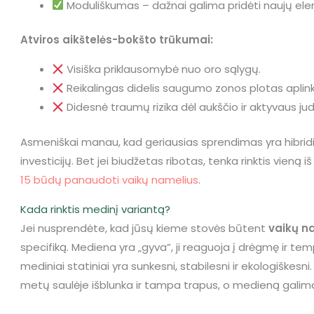
Moduliškumas – dažnai galima pridėti naujų elem
Atviros aikštelės-bokšto trūkumai:
Visiška priklausomybė nuo oro sąlygų.
Reikalingas didelis saugumo zonos plotas aplink 
Didesnė traumų rizika dėl aukščio ir aktyvaus ju
Asmeniškai manau, kad geriausias sprendimas yra hibridini
investicijų. Bet jei biudžetas ribotas, tenka rinktis vieną 
15 būdų panaudoti vaikų namelius
.
Kada rinktis medinį variantą?
Jei nusprendėte, kad jūsų kieme stovės būtent
vaikų n
specifiką. Mediena yra „gyva”, ji reaguoja į drėgmę ir tem
mediniai statiniai yra sunkesni, stabilesni ir ekologiškesni.
metų saulėje išblunka ir tampa trapus, o medieną galima ti