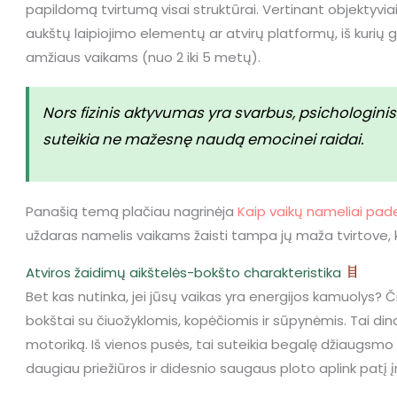
papildomą tvirtumą visai struktūrai. Vertinant objektyviai
aukštų laipiojimo elementų ar atvirų platformų, iš kurių g
amžiaus vaikams (nuo 2 iki 5 metų).
Nors fizinis aktyvumas yra svarbus, psichologin
suteikia ne mažesnę naudą emocinei raidai.
Panašią temą plačiau nagrinėja
Kaip vaikų nameliai pad
uždaras namelis vaikams žaisti tampa jų maža tvirtove, kur
Atviros žaidimų aikštelės-bokšto charakteristika
Bet kas nutinka, jei jūsų vaikas yra energijos kamuolys? Č
bokštai su čiuožyklomis, kopėčiomis ir sūpynėmis. Tai di
motoriką. Iš vienos pusės, tai suteikia begalę džiaugsmo ir 
daugiau priežiūros ir didesnio saugaus ploto aplink patį į