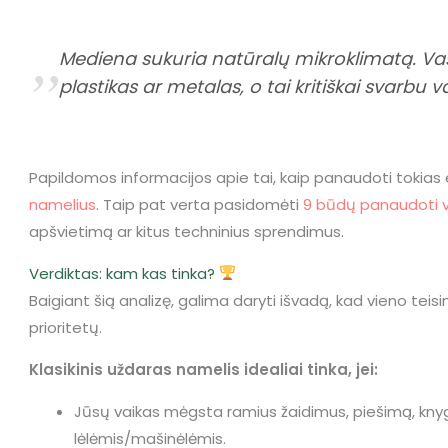
„
Mediena sukuria natūralų mikroklimatą. Vasar
plastikas ar metalas, o tai kritiškai svarbu
Papildomos informacijos apie tai, kaip panaudoti tokias 
namelius
. Taip pat verta pasidomėti
9 būdų panaudoti v
apšvietimą ar kitus techninius sprendimus.
Verdiktas: kam kas tinka?
Baigiant šią analizę, galima daryti išvadą, kad vieno tei
prioritetų.
Klasikinis uždaras namelis idealiai tinka, jei:
Jūsų vaikas mėgsta ramius žaidimus, piešimą, kny
lėlėmis/mašinėlėmis.