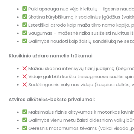
Puiki apsauga nuo vėjo ir kritulių – ilgesnis nau
Skatina kūrybiškumą ir socialinius įgūdžius (vai
Estetiškai atrodo kaip maža tikro namo kopija, 
Saugumas – mažesnė rizika susižeisti nukritus iš
Galimybė naudoti kaip žaislų sandėliuką ne se
Klasikinio uždaro namelio trūkumai:
Mažiau skatina intensyvų fizinį judėjimą (bėgimą,
Viduje gali būti karšta tiesioginiuose saulės spind
Sudėtingesnis valymas viduje (kaupiasi dulkės, vo
Atviros aikštelės-bokšto privalumai:
Maksimalus fizinis aktyvumas ir motorikos lavini
Galimybė vienu metu žaisti didesniam vaikų būri
Geresnis matomumas tėvams (vaikai visada „po