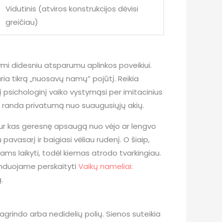
Vidutinis (atviros konstrukcijos dėvisi
greičiau)
ymi didesniu atsparumu aplinkos poveikiui.
kuria tikrą „nuosavų namų” pojūtį. Reikia
 į psichologinį vaiko vystymąsi per imitacinius
 ir randa privatumą nuo suaugusiųjų akių.
 kur kas geresnę apsaugą nuo vėjo ar lengvo
pavasarį ir baigiasi vėliau rudenį. O šiaip,
lams laikyti, todėl kiemas atrodo tvarkingiau.
enduojame perskaityti
Vaikų nameliai:
.
grindo arba nedidelių polių. Sienos suteikia