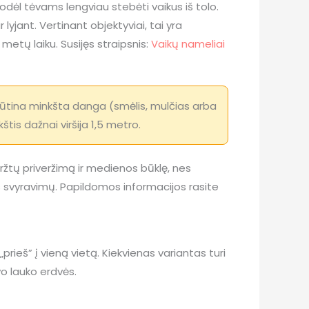
odėl tėvams lengviau stebėti vaikus iš tolo.
yjant. Vertinant objektyviai, tai yra
metų laiku. Susijęs straipsnis:
Vaikų nameliai
ūtina minkšta danga (smėlis, mulčias arba
tis dažnai viršija 1,5 metro.
 varžtų priveržimą ir medienos būklę, nes
s svyravimų. Papildomos informacijos rasite
 „prieš” į vieną vietą. Kiekvienas variantas turi
avo lauko erdvės.