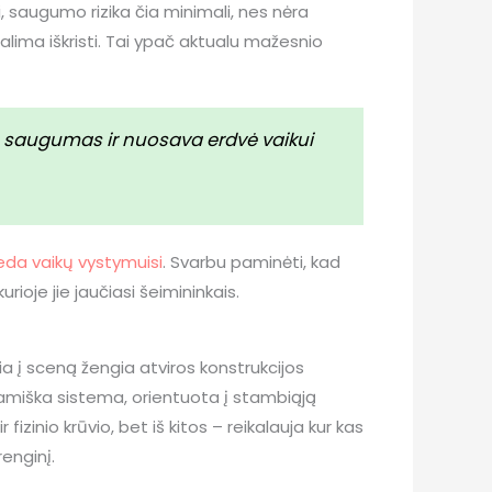
, saugumo rizika čia minimali, nes nėra
alima iškristi. Tai ypač aktualu mažesnio
is saugumas ir nuosava erdvė vaikui
eda vaikų vystymuisi
. Svarbu paminėti, kad
ioje jie jaučiasi šeimininkais.
ia į sceną žengia atviros konstrukcijos
namiška sistema, orientuota į stambiąją
fizinio krūvio, bet iš kitos – reikalauja kur kas
renginį.