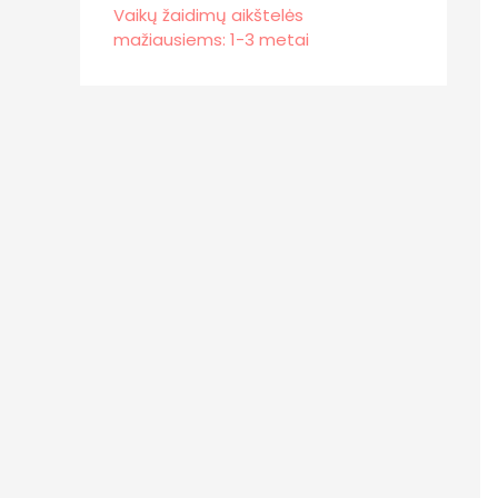
Vaikų žaidimų aikštelės
mažiausiems: 1-3 metai