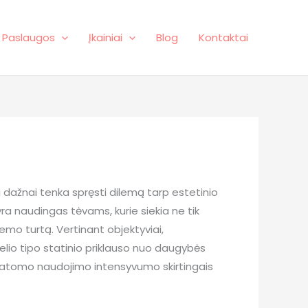
Paslaugos
Įkainiai
Blog
Kontaktai
jui dažnai tenka spręsti dilemą tarp estetinio
yra naudingas tėvams, kurie siekia ne tik
kiemo turtą. Vertinant objektyviai,
elio tipo statinio priklauso nuo daugybės
matomo naudojimo intensyvumo skirtingais