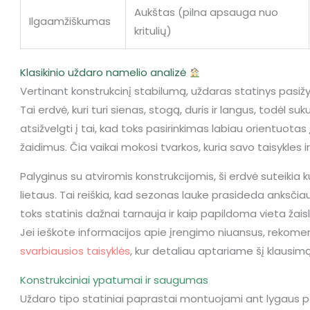
Aukštas (pilna apsauga nuo
Ilgaamžiškumas
kritulių)
Klasikinio uždaro namelio analizė
Vertinant konstrukcinį stabilumą, uždaras statinys pasiž
Tai erdvė, kuri turi sienas, stogą, duris ir langus, todėl su
atsižvelgti į tai, kad toks pasirinkimas labiau orientuotas
žaidimus. Čia vaikai mokosi tvarkos, kuria savo taisykles
Palyginus su atviromis konstrukcijomis, ši erdvė suteikia
lietaus. Tai reiškia, kad sezonas lauke prasideda anksčiau 
toks statinis dažnai tarnauja ir kaip papildoma vieta žais
Jei ieškote informacijos apie įrengimo niuansus, rekom
svarbiausios taisyklės
, kur detaliau aptariame šį klausimą
Konstrukciniai ypatumai ir saugumas
Uždaro tipo statiniai paprastai montuojami ant lygaus pa