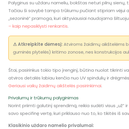
Palyginus su uždaru nameliu, bokštas neturi pilnų sienų, t
Tačiau ši savybė tampa trūkumu pučiant stipriam vėjui ar l
„sezoninė” pramoga, kuri aktyviausiai naudojama šiltuoju 
– kaip nepasiklysti renkantis
.
⚠ Atkreipkite dėmesį:
Atviroms žaidimų aikštelėms b
guminės plytelės) kritimo zonose, nes konstrukcijos aukš
Štai, pasirinkus tokio tipo įrenginį, būtina nuolat tikrinti
atviros detalės labiau kenčia nuo UV spindulių ir drėgmė
Geriausi vaikų žaidimų aikštelės pasirinkimai
.
Privalumų ir trūkumų palyginimas
Norint priimti galutinį sprendimą, reikia sudėti visus „už” ir
savo specifinę vertę, kuri priklauso nuo to, ko tikitės iš s
Klasikinio uždaro namelio privalumai: