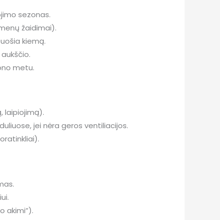
dojimo sezonas.
dmenų žaidimai).
puošia kiemą.
 aukščio.
zono metu.
 laipiojimą).
uliuose, jei nėra geros ventiliacijos.
ratinkliai).
mas.
ui.
 akimi”).