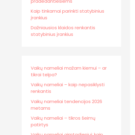
pradedantiesiems
Kaip tinkamai parinkti statybinius
įrankius
Dažniausios klaidos renkantis
statybinius įrankius
Vaikų nameliai mažam kiemui – ar
tikrai telpa?
Vaikų nameliai – kaip nepasiklysti
renkantis
Vaikų nameliai tendencijos 2026
metams
Vaikų nameliai – tikros šeimų
patirtys
Vaikų nameliai gimtadieniui: kaip