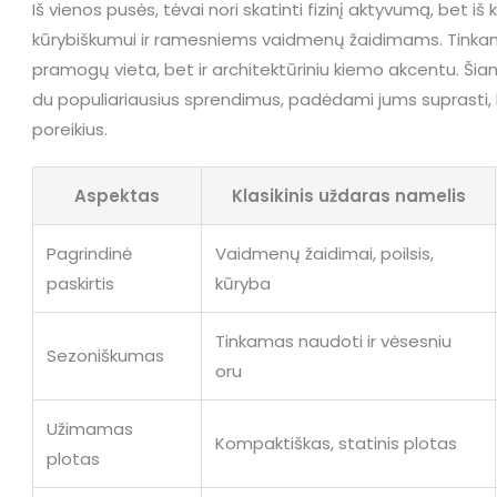
Iš vienos pusės, tėvai nori skatinti fizinį aktyvumą, bet i
kūrybiškumui ir ramesniems vaidmenų žaidimams. Tinkam
pramogų vieta, bet ir architektūriniu kiemo akcentu. Šia
du populiariausius sprendimus, padėdami jums suprasti, ku
poreikius.
Aspektas
Klasikinis uždaras namelis
Pagrindinė
Vaidmenų žaidimai, poilsis,
paskirtis
kūryba
Tinkamas naudoti ir vėsesniu
Sezoniškumas
oru
Užimamas
Kompaktiškas, statinis plotas
plotas