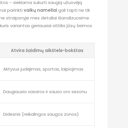
š kitos – siekiama sukurti saugią užuovėją
ai parinkti
vaikų nameliai
gali tapti ne tik
me straipsnyje mes detaliai išanalizuosime
ris variantas geriausiai atitiks jūsų šeimos
Atvira žaidimų aikštelė-bokštas
Aktyvus judėjimas, sportas, laipiojimas
Daugiausia vasaros ir sauso oro sezonu
Didesnis (reikalingos saugos zonos)