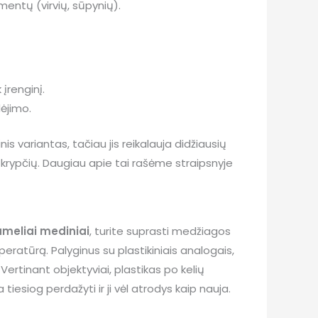
entų (virvių, sūpynių).
įrenginį.
dėjimo.
s variantas, tačiau jis reikalauja didžiausių
iš krypčių. Daugiau apie tai rašėme straipsnyje
ameliai mediniai
, turite suprasti medžiagos
peratūrą. Palyginus su plastikiniais analogais,
 Vertinant objektyviai, plastikas po kelių
esiog perdažyti ir ji vėl atrodys kaip nauja.